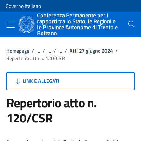
Vai al contenuto
Vai alla navigazione del sito
Governo Italiano
Conferenza Permanente per i
rapporti tra lo Stato, le Regioni e
le Province Autonome di Trento e
Cerca
Bolzano
Homepage
/
...
/
...
/
...
/
Atti 27 giugno 2024
/
Repertorio atto n. 120/CSR
LINK E ALLEGATI
Repertorio atto n.
120/CSR