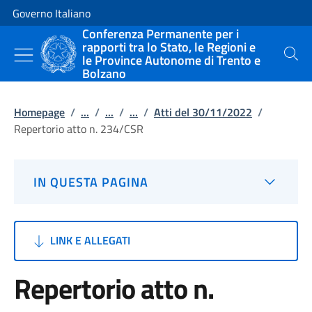
Vai al contenuto
Vai alla navigazione del sito
Governo Italiano
Conferenza Permanente per i
rapporti tra lo Stato, le Regioni e
le Province Autonome di Trento e
Cerca
Bolzano
Homepage
/
...
/
...
/
...
/
Atti del 30/11/2022
/
Repertorio atto n. 234/CSR
IN QUESTA PAGINA
LINK E ALLEGATI
Repertorio atto n.