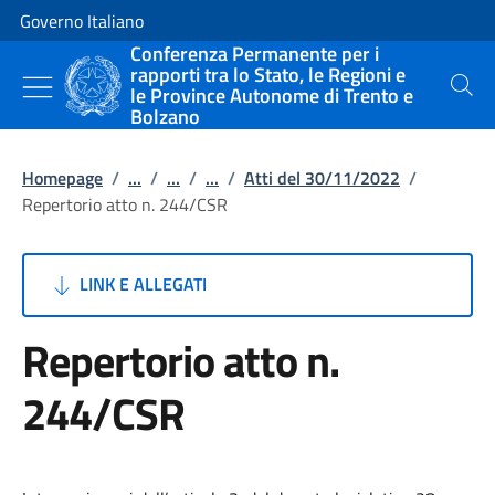
Vai al contenuto
Vai alla navigazione del sito
Governo Italiano
Conferenza Permanente per i
rapporti tra lo Stato, le Regioni e
le Province Autonome di Trento e
Cerca
Bolzano
Homepage
/
...
/
...
/
...
/
Atti del 30/11/2022
/
Repertorio atto n. 244/CSR
LINK E ALLEGATI
Repertorio atto n.
244/CSR