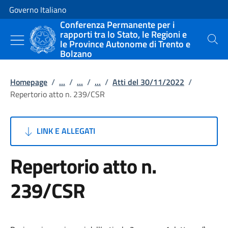
Vai al contenuto
Vai alla navigazione del sito
Governo Italiano
Conferenza Permanente per i
rapporti tra lo Stato, le Regioni e
le Province Autonome di Trento e
Cerca
Bolzano
Homepage
/
...
/
...
/
...
/
Atti del 30/11/2022
/
Repertorio atto n. 239/CSR
LINK E ALLEGATI
Repertorio atto n.
239/CSR