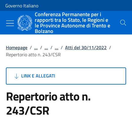
Vai al contenuto
Vai alla navigazione del sito
Governo Italiano
Conferenza Permanente per i
rapporti tra lo Stato, le Regioni e
le Province Autonome di Trento e
Cerca
Bolzano
Homepage
/
...
/
...
/
...
/
Atti del 30/11/2022
/
Repertorio atto n. 243/CSR
LINK E ALLEGATI
Repertorio atto n.
243/CSR