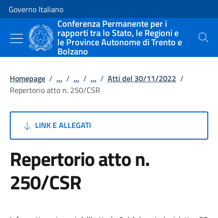
Vai al contenuto
Vai alla navigazione del sito
Governo Italiano
Conferenza Permanente per i
rapporti tra lo Stato, le Regioni e
le Province Autonome di Trento e
Cerca
Bolzano
Homepage
/
...
/
...
/
...
/
Atti del 30/11/2022
/
Repertorio atto n. 250/CSR
LINK E ALLEGATI
Repertorio atto n.
250/CSR